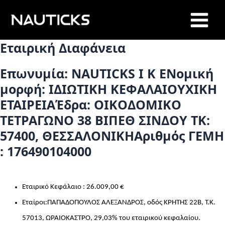
Skip
Main
to
Menu
content
Εταιρική Διαφάνεια
Επωνυμία: NAUTICKS I K EΝομική
μορφή: ΙΔΙΩΤΙΚΗ ΚΕΦΑΛΑΙΟΥΧΙΚΗ
ΕΤΑΙΡΕΙΑΈδρα: ΟΙΚΟΔΟΜΙΚΟ
ΤΕΤΡΑΓΩΝΟ 38 ΒΙΠΕΘ ΣΙΝΔΟΥ ΤΚ:
57400, ΘΕΣΣΑΛΟΝΙΚΗΑριθμός ΓΕΜΗ
: 176490104000
Εταιρικό Κεφάλαιο : 26.009,00 €
Εταίροι:ΠΑΠΑΔΟΠΟΥΛΟΣ ΑΛΕΞΑΝΔΡΟΣ, οδός ΚΡΗΤΗΣ 22Β, Τ.Κ.
57013, ΩΡΑΙΟΚΑΣΤΡΟ, 29,03% του εταιρικού κεφαλαίου.